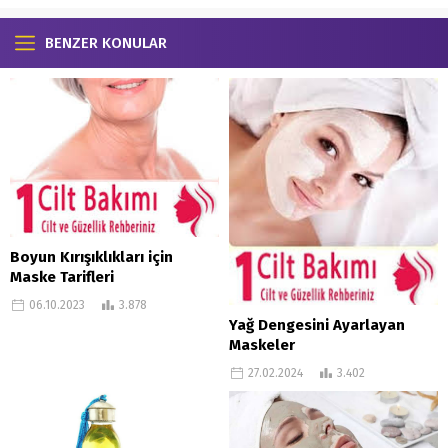
BENZER KONULAR
Boyun Kırışıklıkları için
Maske Tarifleri
06.10.2023
3.878
Yağ Dengesini Ayarlayan
Maskeler
27.02.2024
3.402