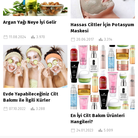
Argan Yağı Neye İyi Gelir
Hassas Ciltler İçin Potasyum
Maskesi
11.08.2024
3.970
20.06.2017
3.314
Evde Yapabileceğiniz Cilt
Bakımı ile İlgili Kürler
07.10.2022
3.288
En İyi Cilt Bakım Ürünleri
Hangileri?
24.01.2023
5.009