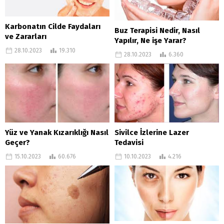
Karbonatın Cilde Faydaları
Buz Terapisi Nedir, Nasıl
ve Zararları
Yapılır, Ne işe Yarar?
28.10.2023
19.310
28.10.2023
6.360
Yüz ve Yanak Kızarıklığı Nasıl
Sivilce İzlerine Lazer
Geçer?
Tedavisi
15.10.2023
60.676
10.10.2023
4.216