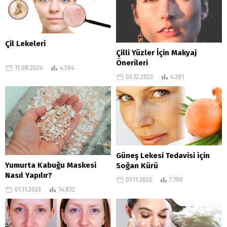
Çil Lekeleri
Çilli Yüzler İçin Makyaj
Önerileri
11.08.2024
4.564
05.12.2023
4.281
Güneş Lekesi Tedavisi için
Yumurta Kabuğu Maskesi
Soğan Kürü
Nasıl Yapılır?
01.11.2023
7.790
01.11.2023
14.832