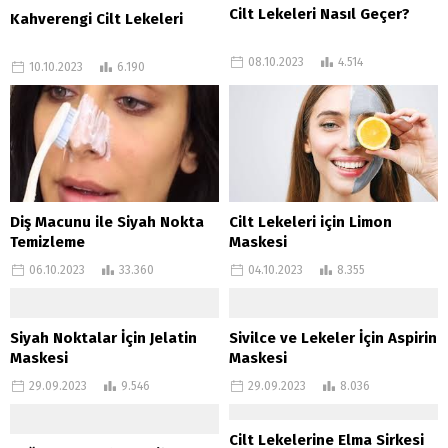
Cilt Lekeleri Nasıl Geçer?
Kahverengi Cilt Lekeleri
08.10.2023
4.514
10.10.2023
6.190
Diş Macunu ile Siyah Nokta
Cilt Lekeleri için Limon
Temizleme
Maskesi
06.10.2023
33.360
04.10.2023
8.355
Siyah Noktalar İçin Jelatin
Sivilce ve Lekeler İçin Aspirin
Maskesi
Maskesi
29.09.2023
9.546
29.09.2023
8.036
Cilt Lekelerine Elma Sirkesi