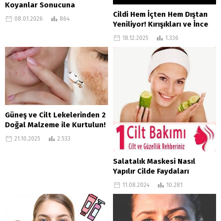
Koyanlar Sonucuna
Cildi Hem İçten Hem Dıştan
İnanamadı! Cilt Lekeleri Tek
08.01.2026
864
Yeniliyor! Kırışıkları ve İnce
Tek Açılıyor
Çizgileri Silgi Gibi Azaltan
18.12.2025
1.336
Mucize Tohum
Güneş ve Cilt Lekelerinden 2
Doğal Malzeme ile Kurtulun!
Etkili Ev Yapımı Karışım
21.10.2025
2.533
Salatalık Maskesi Nasıl
Yapılır Cilde Faydaları
Nelerdir?
11.08.2024
10.281