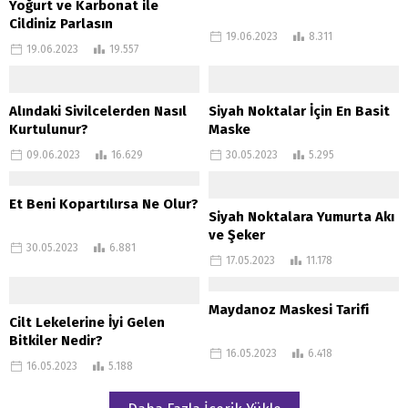
Yoğurt ve Karbonat ile
Cildiniz Parlasın
19.06.2023
8.311
19.06.2023
19.557
Alındaki Sivilcelerden Nasıl
Siyah Noktalar İçin En Basit
Kurtulunur?
Maske
09.06.2023
16.629
30.05.2023
5.295
Et Beni Kopartılırsa Ne Olur?
Siyah Noktalara Yumurta Akı
ve Şeker
30.05.2023
6.881
17.05.2023
11.178
Maydanoz Maskesi Tarifi
Cilt Lekelerine İyi Gelen
Bitkiler Nedir?
16.05.2023
6.418
16.05.2023
5.188