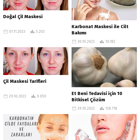
Doğal Çil Maskesi
Karbonat Maskesi ile Cilt
01.11.2023
5.203
Bakımı
30.10.2023
10.182
Çil Maskesi Tarifleri
Et Beni Tedavisi için 10
29.10.2023
9.050
Bitkisel Çözüm
29.10.2023
138.718