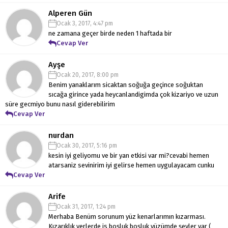
Alperen Gün
Ocak 3, 2017, 4:47 pm
ne zamana geçer birde neden 1 haftada bir
Cevap Ver
Ayşe
Ocak 20, 2017, 8:00 pm
Benim yanaklarım sicaktan soğuğa geçince soğuktan
sıcağa girince yada heycanlandigimda çok kizariyo ve uzun
süre gecmiyo bunu nasıl giderebilirim
Cevap Ver
nurdan
Ocak 30, 2017, 5:16 pm
kesin iyi geliyomu ve bir yan etkisi var mi?cevabi hemen
atarsaniz sevinirim iyi gelirse hemen uygulayacam cunku
Cevap Ver
Arife
Ocak 31, 2017, 1:24 pm
Merhaba
Benüm sorunum yüz kenarlarımın kızarması.
Kızarıklık yerlerde is boşluk boşluk yüzümde şeyler var (