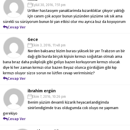
Eylül 30, 2016, 7:51 pm
Urtiker hastasıyım yanaklarimda kızarıklıklar çıkıyor yaktığı
için canım çok acıyor bunun yüzünden yüzüme sık sık ama
sürekli su sürüyorum bunun bi yan etkisi olur mu ayrıca buz da koyuyorum
Cevap Ver
Gece
Ekim 3, 2016, 11:48 pm
Nerden baksanız bizim burası yüksek bir yer Trabzon un bir
dağı gibi burda birçok kişisin kırmızı soğuktan olmalı ama
bana bıraz daha psikplojik gibi geliyo bazen korkuyorum kırmızı olucak
diye ki her zaman kırmızı olur bazen Beyaz olunca gördüğüm gibi kıp
kırmızı oluyor sizce sorun ne lütfen cevap verirmisiniz?
Cevap Ver
ibrahim ergün
Ekim 7, 2016, 10:26 pm
Benim yüzüm devamli kizarik heyacanlandigimda
sinirlendigimde tras oldugumda cok oluyo ne yapmam
gerekiyo
Cevap Ver