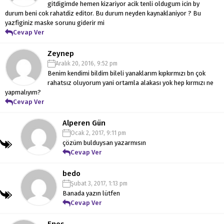
gitdigimde hemen kizariyor acik tenli oldugum icin by
durum beni cok rahatdiz editor. Bu durum neyden kaynaklaniyor ? Bu
yazfiginiz maske sorunu giderir mi
Cevap Ver
Zeynep
Aralık 20, 2016, 9:52 pm
Benim kendimi bildim bileli yanaklarım kıpkırmızı bn çok
rahatsız oluyorum yani ortamla alakası yok hep kırmızı ne
yapmalıyım?
Cevap Ver
Alperen Gün
Ocak 2, 2017, 9:11 pm
çözüm bulduysan yazarmısın
Cevap Ver
bedo
Şubat 3, 2017, 1:13 pm
Banada yazın lütfen
Cevap Ver
Enes