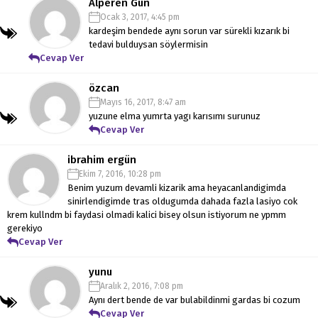
Alperen Gün
Ocak 3, 2017, 4:45 pm
kardeşim bendede aynı sorun var sürekli kızarık bi
tedavi bulduysan söylermisin
Cevap Ver
özcan
Mayıs 16, 2017, 8:47 am
yuzune elma yumrta yagı karısımı surunuz
Cevap Ver
ibrahim ergün
Ekim 7, 2016, 10:28 pm
Benim yuzum devamli kizarik ama heyacanlandigimda
sinirlendigimde tras oldugumda dahada fazla lasiyo cok
krem kullndm bi faydasi olmadi kalici bisey olsun istiyorum ne ypmm
gerekiyo
Cevap Ver
yunu
Aralık 2, 2016, 7:08 pm
Aynı dert bende de var bulabildinmi gardas bi cozum
Cevap Ver