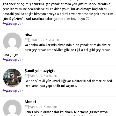
gözenekler açılmış sanırım) işte yanaklarımda yok yüzümün sol tarafının
çene kısmı mı ne oralarda ve bu eskiden yoktu bu kış olmaya başladı bu
hastalık yoksa başka birşeymi? Veya alerjimi cevap verirseniz çok sevinirim
çünkü yüzümün sol tarafına baktıkça morelim bozuluyo 🙁
Cevap Ver
nisa
Şubat 2, 2017, 4:23 pm
Ya benim kulaklarımin hizasinda olan yanaklarim da sivilce
turu şeyler var ama sivilce gibi de Eğil alerji gibi şeyler var
nası geçer
Cevap Ver
Şamil yılmazyiğit
Mart 2, 2017, 3:35 pm
Bende sürekli yüz kızariklığı var
Doktor kılcal damarlar dedi
Dedi ameliyat yapılabilir mi
Yaşım 17
Cevap Ver
Ahmet
Mart 4, 2017, 8:00 pm
Lanet olsun arkadaslar kalabalik bi ortama girince weya