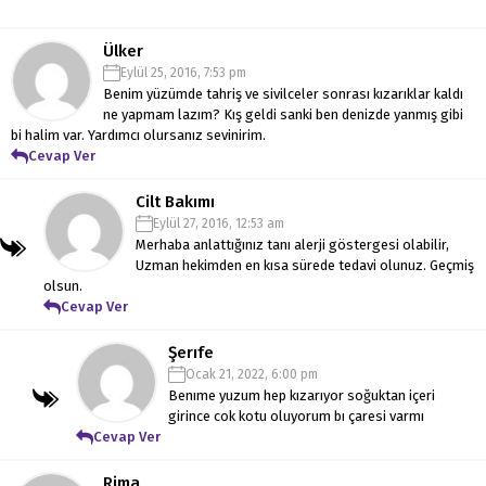
Ülker
Eylül 25, 2016, 7:53 pm
Benim yüzümde tahriş ve sivilceler sonrası kızarıklar kaldı
ne yapmam lazım? Kış geldi sanki ben denizde yanmış gibi
bi halim var. Yardımcı olursanız sevinirim.
Cevap Ver
Cilt Bakımı
Eylül 27, 2016, 12:53 am
Merhaba anlattığınız tanı alerji göstergesi olabilir,
Uzman hekimden en kısa sürede tedavi olunuz. Geçmiş
olsun.
Cevap Ver
Şerıfe
Ocak 21, 2022, 6:00 pm
Benıme yuzum hep kızarıyor soğuktan içeri
girince cok kotu oluyorum bı çaresi varmı
Cevap Ver
Rima