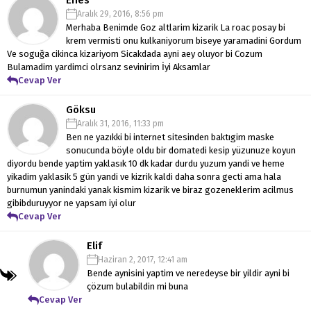
Aralık 29, 2016, 8:56 pm
Merhaba Benimde Goz altlarim kizarik La roac posay bi
krem vermisti onu kulkaniyorum biseye yaramadini Gordum
Ve soguğa cikinca kizariyom Sicakdada ayni aey oluyor bi Cozum
Bulamadim yardimci olrsanz sevinirim İyi Aksamlar
Cevap Ver
Göksu
Aralık 31, 2016, 11:33 pm
Ben ne yazıkki bi internet sitesinden baktıgim maske
sonucunda böyle oldu bir domatedi kesip yüzunuze koyun
diyordu bende yaptim yaklasık 10 dk kadar durdu yuzum yandi ve heme
yikadim yaklasik 5 gün yandi ve kizrik kaldi daha sonra gecti ama hala
burnumun yanindaki yanak kismim kizarik ve biraz gozeneklerim acilmus
gibibduruyyor ne yapsam iyi olur
Cevap Ver
Elif
Haziran 2, 2017, 12:41 am
Bende aynisini yaptim ve neredeyse bir yildir ayni bi
çözum bulabildin mi buna
Cevap Ver