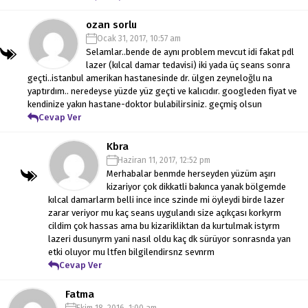
ozan sorlu
Ocak 31, 2017, 10:57 am
Selamlar..bende de aynı problem mevcut idi fakat pdl
lazer (kılcal damar tedavisi) iki yada üç seans sonra
geçti..istanbul amerikan hastanesinde dr. ülgen zeyneloğlu na
yaptırdım.. neredeyse yüzde yüz geçti ve kalıcıdır. googleden fiyat ve
kendinize yakın hastane-doktor bulabilirsiniz. geçmiş olsun
Cevap Ver
Kbra
Haziran 11, 2017, 12:52 pm
Merhabalar benmde herseyden yüzüm aşırı
kizariyor çok dikkatli bakınca yanak bölgemde
kılcal damarlarm belli ince ince szinde mi öyleydi birde lazer
zarar veriyor mu kaç seans uygulandı size açıkçası korkyrm
cildim çok hassas ama bu kizarikliktan da kurtulmak istyrm
lazeri dusunyrm yani nasıl oldu kaç dk sürüyor sonrasnda yan
etki oluyor mu ltfen bilgilendirsnz sevnrm
Cevap Ver
Fatma
Ekim 18, 2016, 1:00 am