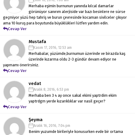
Merhaba eşimin burnunun yanında kılcal damarlar
görünüyor sanırım alerjiside var bazı besinlere ne sürse
geçmiyor yüzü hep tahriş ve burun çevresinde kocaman sivilceler çıkıyor
ama 10 kuruş para boyutunda büyüklükleri lütfen yardım edin.
Cevap Ver
Mustafa
Kasım 17, 2016, 12:53 am
Merhabalar, yüzümde,burnumun üzerinde ve birazda kaş
üzerinde kızarma oldu 2-3 gündür devam ediyor ne
yapmamı önerirsiniz.
Cevap Ver
vedat
Aralık 8, 2016, 6:53 pm
Merhaba ben 3 4 ay once sakal ekimi yaptrdim ekim
yaptrdgm yerde kızarıklıklar var nasil geçer?
Cevap Ver
Şeyma
Aralık 16, 2016, 7:04 pm
Benim yuzumde birileriyle konusurken evde bir ortama