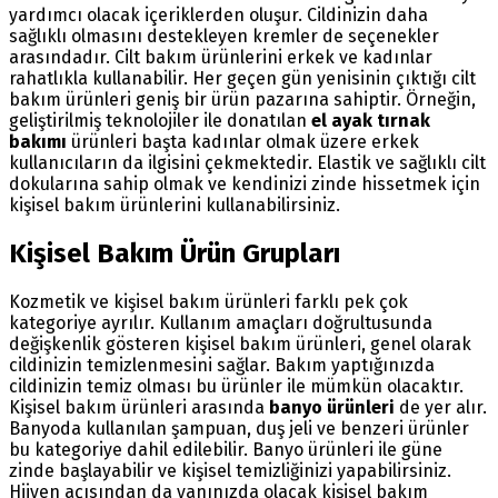
yardımcı olacak içeriklerden oluşur. Cildinizin daha
sağlıklı olmasını destekleyen kremler de seçenekler
arasındadır. Cilt bakım ürünlerini erkek ve kadınlar
rahatlıkla kullanabilir. Her geçen gün yenisinin çıktığı cilt
bakım ürünleri geniş bir ürün pazarına sahiptir. Örneğin,
geliştirilmiş teknolojiler ile donatılan
el ayak tırnak
bakımı
ürünleri başta kadınlar olmak üzere erkek
kullanıcıların da ilgisini çekmektedir. Elastik ve sağlıklı cilt
dokularına sahip olmak ve kendinizi zinde hissetmek için
kişisel bakım ürünlerini kullanabilirsiniz.
Kişisel Bakım Ürün Grupları
Kozmetik ve kişisel bakım ürünleri farklı pek çok
kategoriye ayrılır. Kullanım amaçları doğrultusunda
değişkenlik gösteren kişisel bakım ürünleri, genel olarak
cildinizin temizlenmesini sağlar. Bakım yaptığınızda
cildinizin temiz olması bu ürünler ile mümkün olacaktır.
Kişisel bakım ürünleri arasında
banyo ürünleri
de yer alır.
Banyoda kullanılan şampuan, duş jeli ve benzeri ürünler
bu kategoriye dahil edilebilir. Banyo ürünleri ile güne
zinde başlayabilir ve kişisel temizliğinizi yapabilirsiniz.
Hijyen açısından da yanınızda olacak kişisel bakım