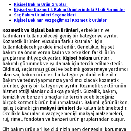
Kişisel Bakım Ürün Grupları
Kişisel ve Kozmetik Bakım Ürünlerindeki Etkili Formüller
Saç Bakım Ürünleri Seçenekleri
Kişisel Bakımın Vazgeçilmezi Kozmetik Ürünler
Kozmetik ve kişisel bakım ürünleri,
erkeklerin ve
kadınların kullanabileceği geniş bir kategoriye ayrılır.
Kozmetik ürünler, vücudun farklı kısımları için
kullanılabilecek şekilde imal edilir. Genellikle, kişisel
bakımına önem veren kadın ve erkekler, farklı ürün
gruplarına ihtiyaç duyarlar.
Kişisel bakım
ürünleri,
bakımlı görünmek ve ışıldamak için tercih edilmektedir.
Cildinizi, saçlarınızı güzel ve bakımlı göstermeye yardımcı
olan saç bakım ürünleri bu kategoriye dahil edilebilir.
Bakım ve tedavi yapmanıza yardımcı olacak kozmetik
ürünler, geniş bir kategoriye ayrılır. Kozmetik sektörünün
hizmet ettiği alanlar oldukça geniştir. Güzellik, bakım,
temizlik ve benzeri amaçlar ile tercih edebileceğiniz
birçok kozmetik ürün bulunmaktadır. Bakımlı görünürken,
ışıl ışıl olmak için
makyaj ürünleri
de kullanılabilmektedir.
Özellikle kadınların vazgeçemediği makyaj malzemeleri,
ruj, rimel, fondöten ve benzeri ürün gruplarından oluşur.
Cilt bakım ürünleri ise cildinizin nem dengesini korumaya