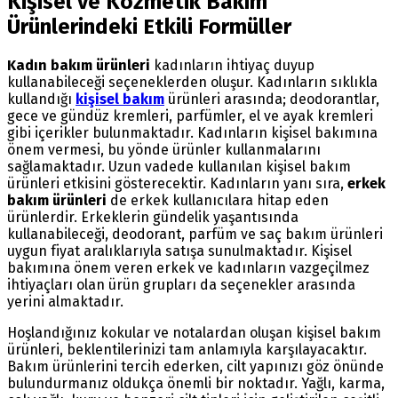
Kişisel ve Kozmetik Bakım
Ürünlerindeki Etkili Formüller
Kadın bakım ürünleri
kadınların ihtiyaç duyup
kullanabileceği seçeneklerden oluşur. Kadınların sıklıkla
kullandığı
kişisel bakım
ürünleri arasında; deodorantlar,
gece ve gündüz kremleri, parfümler, el ve ayak kremleri
gibi içerikler bulunmaktadır. Kadınların kişisel bakımına
önem vermesi, bu yönde ürünler kullanmalarını
sağlamaktadır. Uzun vadede kullanılan kişisel bakım
ürünleri etkisini gösterecektir. Kadınların yanı sıra,
erkek
bakım ürünleri
de erkek kullanıcılara hitap eden
ürünlerdir. Erkeklerin gündelik yaşantısında
kullanabileceği, deodorant, parfüm ve saç bakım ürünleri
uygun fiyat aralıklarıyla satışa sunulmaktadır. Kişisel
bakımına önem veren erkek ve kadınların vazgeçilmez
ihtiyaçları olan ürün grupları da seçenekler arasında
yerini almaktadır.
Hoşlandığınız kokular ve notalardan oluşan kişisel bakım
ürünleri, beklentilerinizi tam anlamıyla karşılayacaktır.
Bakım ürünlerini tercih ederken, cilt yapınızı göz önünde
bulundurmanız oldukça önemli bir noktadır. Yağlı, karma,