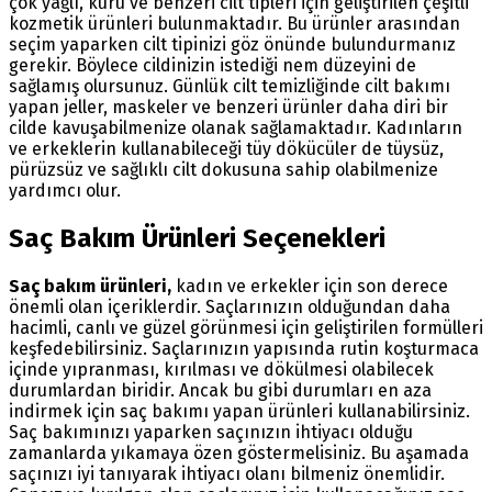
çok yağlı, kuru ve benzeri cilt tipleri için geliştirilen çeşitli
kozmetik ürünleri bulunmaktadır. Bu ürünler arasından
seçim yaparken cilt tipinizi göz önünde bulundurmanız
gerekir. Böylece cildinizin istediği nem düzeyini de
sağlamış olursunuz. Günlük cilt temizliğinde cilt bakımı
yapan jeller, maskeler ve benzeri ürünler daha diri bir
cilde kavuşabilmenize olanak sağlamaktadır. Kadınların
ve erkeklerin kullanabileceği tüy dökücüler de tüysüz,
pürüzsüz ve sağlıklı cilt dokusuna sahip olabilmenize
yardımcı olur.
Saç Bakım Ürünleri Seçenekleri
Saç bakım ürünleri,
kadın ve erkekler için son derece
önemli olan içeriklerdir. Saçlarınızın olduğundan daha
hacimli, canlı ve güzel görünmesi için geliştirilen formülleri
keşfedebilirsiniz. Saçlarınızın yapısında rutin koşturmaca
içinde yıpranması, kırılması ve dökülmesi olabilecek
durumlardan biridir. Ancak bu gibi durumları en aza
indirmek için saç bakımı yapan ürünleri kullanabilirsiniz.
Saç bakımınızı yaparken saçınızın ihtiyacı olduğu
zamanlarda yıkamaya özen göstermelisiniz. Bu aşamada
saçınızı iyi tanıyarak ihtiyacı olanı bilmeniz önemlidir.