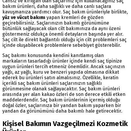
Cansız ve kırılgan olan saçlarınız için kullanacağınız saç
bakım ürünleri, daha sağlıklı ve daha canlı saçlara
kavuşmanıza yardımcı olur. Saç bakım ürünleriyle birlikte,
yüz ve vücut bakımı
yapan kremleri de gözden
geçirebilirsiniz. Saçlarınızın bakımlı görünümüne
bütünlük sağlayacak olan cilt bakımınıza da aynı özeni
göstermeniz oldukça önemli detayların başında yer alır.
Saç cilt ile direkt bağlantılı olduğu için cilt problemleri saç
içinde oluşabilecek problemlere sebebiyet gösterebilir.
Saç bakımı konusunda kendini kanıtlamış olan
markaların tasarladığı ürünler içinde kendi saç tipinize
uygun ürünleri tercih etmeniz önemlidir. Ancak saçınızın
yağlı, az yağlı, kuru ve benzeri yapıda olmasına dikkat
ederek bu ürünleri satın almalısınız. Özellikle, keratin
içerikli saç bakım ürünleri saçlarınızın sağlıklı
görünmesine olanak sağlayacaktır. Saç bakım ürünleri
arasında yer alan kakao özleri de son derece etkili etken
maddelerdendir. Saç bakım ürünlerinin içermiş olduğu
doğal özler, saçlarınıza bir yandan bakım yaparken bir
yandan da görünümünü daha bakımlı hale getirecektir.
Kişisel Bakımın Vazgeçilmezi Kozmetik