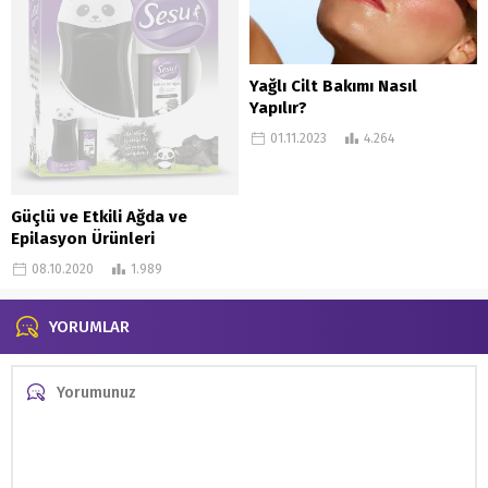
Yağlı Cilt Bakımı Nasıl
Yapılır?
01.11.2023
4.264
Güçlü ve Etkili Ağda ve
Epilasyon Ürünleri
Watsons’ta
08.10.2020
1.989
YORUMLAR