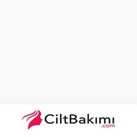
Cilt Bakımı
Cilt Lekeleri
Cilt Sorunları
Sivilce Tedavisi
0