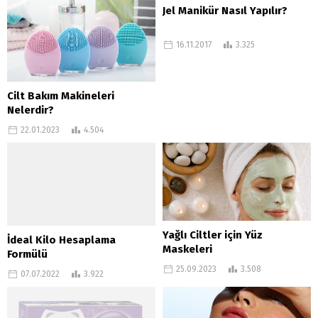
Jel Manikür Nasıl Yapılır?
16.11.2017
3.325
Cilt Bakım Makineleri
Nelerdir?
22.01.2023
4.504
Yağlı Ciltler için Yüz
İdeal Kilo Hesaplama
Maskeleri
Formülü
25.09.2023
3.508
07.07.2022
3.922