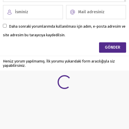
Daha sonraki yorumlarımda kullanılması için adım, e-posta adresim ve
site adresim bu tarayıcıya kaydedilsin.
Henüz yorum yapılmamış. İlk yorumu yukarıdaki form aracılığıyla siz
yapabilirsiniz.
Mikrodermabrazyon İle Cilt
Yenileme
Anasayfa
»
Cilt Bakımı
»
Mikrodermabrazyon İle Cilt Yenileme