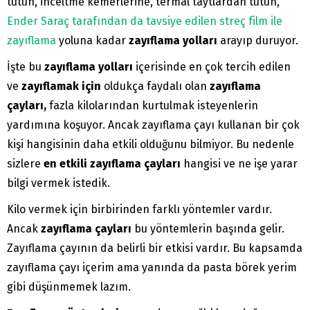
tutun, inceltme kemerlerine, termal taytlardan tutun,
Ender Saraç tarafından da tavsiye edilen streç film ile
zayıflama
yoluna kadar
zayıflama yolları
arayıp duruyor.
İşte bu
zayıflama yolları
içerisinde en çok tercih edilen
ve
zayıflamak için
oldukça faydalı olan
zayıflama
çayları,
fazla kilolarından kurtulmak isteyenlerin
yardımına koşuyor. Ancak zayıflama çayı kullanan bir çok
kişi hangisinin daha etkili olduğunu bilmiyor. Bu nedenle
sizlere
en etkili zayıflama çayları
hangisi ve
ne işe yarar
bilgi vermek istedik.
Kilo vermek için birbirinden farklı yöntemler vardır.
Ancak
zayıflama çayları
bu yöntemlerin başında gelir.
Zayıflama çayının da belirli bir etkisi vardır. Bu kapsamda
zayıflama çayı içerim ama yanında da pasta börek yerim
gibi düşünmemek lazım.