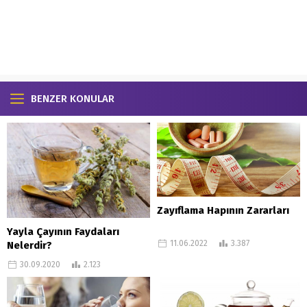
BENZER KONULAR
Zayıflama Hapının Zararları
Yayla Çayının Faydaları
11.06.2022
3.387
Nelerdir?
30.09.2020
2.123