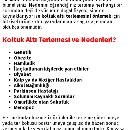
bilmelisiniz. Nedenini öğrendiğiniz terleme herhangi bir
sorundan değilde vücudun doğal fizyolojisinden
kaynaklanıyor ise
koltuk altı terlemesini önlemek
için
bitkisel ürünlerden yararlanmanız sağlık açısından
oldukça önemlidir.
Koltuk Altı Terlemesi ve Nedenleri?
Genetik
Obezite
Hamilelik
İlaç kullanan kişilerde yan etkiler
Diyabet
Kalp ya da Akciğer Hastalıkları
Alkol Bağımlılığı
Parkinson Hastalığı
Solunum Kaynaklı Sorunlar
Omurilikte olan Sakatlık
Menopoz
Her ne kadar kozmetik ürünler ile terleme giderilmeye
yada ter kokusu bastırılmaya çalışılsa da bazen sonuç
vermemek de veya daha az sonuç alınmaktadır. Kimyasal