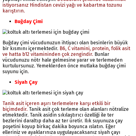
istiyorsanız Hindistan cevizi yağı ve kabartma tozunu
karıştırın.
Buğday Çimi
Buğday çimi vücudunuzun ihtiyacı olan besinlerin büyük
bir kısmını içermektedir.
B6, C vitamini, protein, folik asit
ve hatta b12 vitamininden çok zengindir.
Bunlar
vücudunuzu nötr hale gelmesine yarar ve terlemeden
kurtulursunuz. Yemeklerden önce mutlaka buğday çimi
suyunu için.
Siyah Çay
Tanik asit içeren aşırı terlemelere karşı etkili bir
biçimdedir.
Tanik asit çok terleme olan alanları nötralize
etmektedir. Tanik asidin sıkılaştırıcı özelliği ile ter
bezlerini daraltıp daha az ter üretir. Ilık suyunuza çay
poşetini koyup birkaç dakika boyunca ıslatın. Eğer
elleriniz ve ayaklarınıza uygulayacaksanız siyah çayı