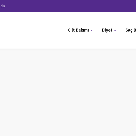
zda
Cilt Bakımı
Diyet
Saç B