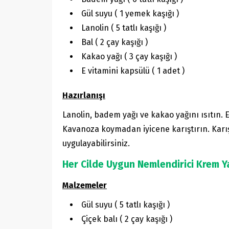
Gül suyu ( 1 yemek kaşığı )
Lanolin ( 5 tatlı kaşığı )
Bal ( 2 çay kaşığı )
Kakao yağı ( 3 çay kaşığı )
E vitamini kapsülü ( 1 adet )
Hazırlanışı
Lanolin, badem yağı ve kakao yağını ısıtın. E
Kavanoza koymadan iyicene karıştırın. Karış
uygulayabilirsiniz.
Her Cilde Uygun Nemlendirici Krem Y
Malzemeler
Gül suyu ( 5 tatlı kaşığı )
Çiçek balı ( 2 çay kaşığı )