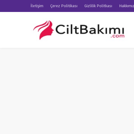
İletişim
Çerez Politikası
Gizlilik Politkası
Hakkımı