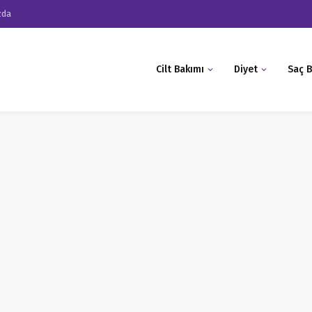
zda
Cilt Bakımı
Diyet
Saç B