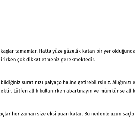
aşlar tamamlar. Hatta yüze güzellik katan bir yer olduğundan 
dirirken çok dikkat etmeniz gerekmektedir.
ldiğiniz suratınızı palyaço haline getirebilirsiniz. Allığınızı
ektir. Lütfen allık kullanırken abartmayın ve mümkünse allı
saçlar her zaman size eksi puan katar. Bu nedenle uzun saçl