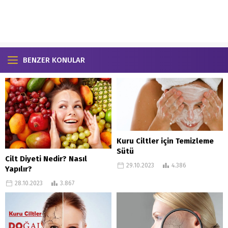
BENZER KONULAR
Kuru Ciltler için Temizleme
Sütü
Cilt Diyeti Nedir? Nasıl
29.10.2023
4.386
Yapılır?
28.10.2023
3.867