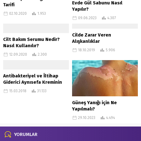
Evde Gül Sabunu Nasıl
Tarifi
Yapılır?
02.10.2020
1.953
09.06.2023
4.307
Cilde Zarar Veren
Cilt Bakım Serumu Nedir?
Alışkanlıklar
Nasıl Kullanılır?
18.10.2019
5.906
12.09.2020
2.300
Antibakteriyel ve İltihap
Giderici Aynısefa Kreminin
Faydaları
15.03.2018
31.133
Güneş Yanığı için Ne
Yapılmalı?
29.10.2023
4.494
YORUMLAR