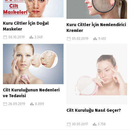
Kuru Ciltler İçin Doğal
Kuru Ciltler İçin Nemlendirici
Maskeler
Kremler
06.10.2019
3.349
05.02.2019
9.413
Cilt Kuruluğunun Nedenleri
ve Tedavisi
26.09.2019
6.009
Cilt Kuruluğu Nasıl Geçer?
30.05.2017
3.758