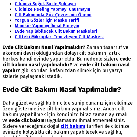
Cildinizi Soğuk Su ile Şoklayın
Cildinize Peeling Yapmayı Unutmayın
Cilt Bakımında Göz Çevresinin Önemi
Yorgun Gözler için Maske Tarifi
Manikür Yapmayı İhmal Etmeyin
Evde Yapılabilecek Cilt Bakım Maskeleri
Ciltteki Mikropları Temizleyen Cilt Maskesi
Evde Cilt Bakımı Nasıl Yapılmalıdır?
Zaman tasarruf ve
ekonomi devri olduğundan dolayı cilt bakımını artık
herkes kendi evinde yapar oldu. Bu nedenle sizlere
evde
cilt bakımı nasıl yapılmalıdır?
ve
evde cilt bakımı nasıl
yapılır?
gibi soruları kafanızdan silmek için bu yazıyı
sizlerle paylaşmak istedik.
Evde Cilt Bakımı Nasıl Yapılmalıdır?
Daha güzel ve sağlıklı bir cilde sahip olmanız için cildinize
özen göstermeli ve cilt bakımı yapmalısınız. Ancak cilt
bakımı yapabilmek için kendinize biraz zaman ayırmalı
ve
evde cilt bakımı
uygulamasını ihmal etmemelisiniz.
Sizlere vereceğimiz doğal
cilt bakımı
tarifleri ile cildinize
evinizde kolaylıkla cilt bakımı yapabilecek ve sağlıklı,