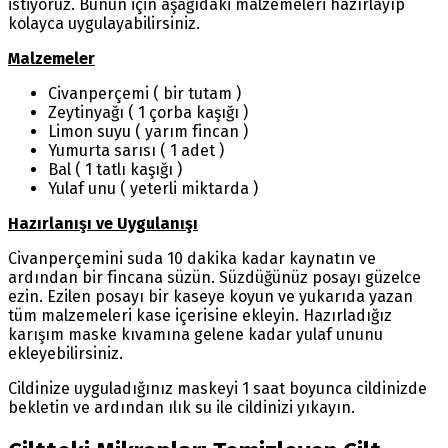
istiyoruz. Bunun için aşağıdaki malzemeleri hazırlayıp
kolayca uygulayabilirsiniz.
Malzemeler
Civanperçemi ( bir tutam )
Zeytinyağı ( 1 çorba kaşığı )
Limon suyu ( yarım fincan )
Yumurta sarısı ( 1 adet )
Bal ( 1 tatlı kaşığı )
Yulaf unu ( yeterli miktarda )
Hazırlanışı ve Uygulanışı
Civanperçemini suda 10 dakika kadar kaynatın ve
ardından bir fincana süzün. Süzdüğünüz posayı güzelce
ezin. Ezilen posayı bir kaseye koyun ve yukarıda yazan
tüm malzemeleri kase içerisine ekleyin. Hazırladığız
karışım maske kıvamına gelene kadar yulaf ununu
ekleyebilirsiniz.
Cildinize uyguladığınız maskeyi 1 saat boyunca cildinizde
bekletin ve ardından ılık su ile cildinizi yıkayın.