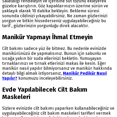
Salatalığı rendeleyin ve içerisine süt tozunu ekleyerek
güzelce karıştırın. Göz kapaklarınızın üzerine sürün ve
yaklaşık olarak 10 dakika bekleyin. Bekleme süresi
sonunda cildinizi yıkayabilirsiniz. Ne zaman gözlerinizi
yorgun ve bitkin hissederseniz uygulayabileceğiniz bu
tarif , gözlerinizin yorgunluğu direk alacaktır.
Manikür Yapmayı İhmal Etmeyin
Cilt bakımı sadece yüz ile bitmez. Bu nedenle evinizde
manikürünüzü de yapmalısınız. Bunun için sabunlu ve
sıcağa yakın bir suda ellerinizi bekletin. Yumuşayan
tırnaklarınızı ve tırnak etlerinizi makas ile kesin. Eğer
manikür nasıl yapılır bilmiyorsanız ve manikür hakkında
detaylı bilgi almak istiyorsanız,
Manikür Pedikür Nasıl
Yapılır?
konumuzu inceleyebilirsiniz.
Evde Yapılabilecek Cilt Bakım
Maskeleri
Sizlere evinizde cilt bakımı yaparken kullanabileceğiniz ve
uygulayabileceğiniz cilt bakım maskeleri tarifleri vermek