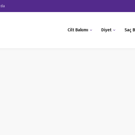
zda
Cilt Bakımı
Diyet
Saç B