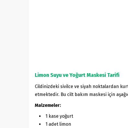
Limon Suyu ve Yoğurt Maskesi Tarifi
Cildinizdeki sivilce ve siyah noktalardan ku
etmektedir. Bu cilt bakım maskesi için aşağ
Malzemeler:
1 kase yoğurt
1 adet limon