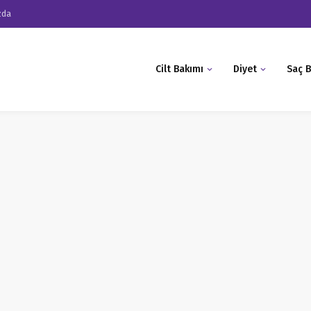
zda
Cilt Bakımı
Diyet
Saç B