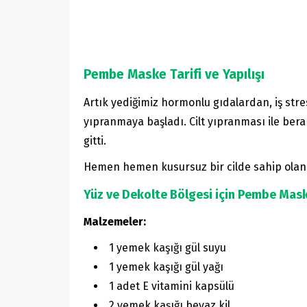
Pembe Maske Tarifi ve Yapılışı
Artık yediğimiz hormonlu gıdalardan, iş stre
yıpranmaya başladı. Cilt yıpranması ile ber
gitti.
Hemen hemen kusursuz bir cilde sahip ola
Yüz ve Dekolte Bölgesi için Pembe Mask
Malzemeler:
1 yemek kaşığı gül suyu
1 yemek kaşığı gül yağı
1 adet E vitamini kapsülü
2 yemek kaşığı beyaz kil