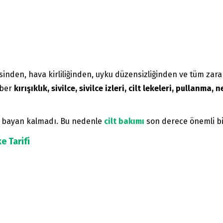
sinden, hava kirliliğinden, uyku düzensizliğinden ve tüm zarar
aber
kırışıklık, sivilce, sivilce izleri, cilt lekeleri, pullanma,
n bayan kalmadı. Bu nedenle
cilt bakımı
son derece önemli bir
e Tarifi