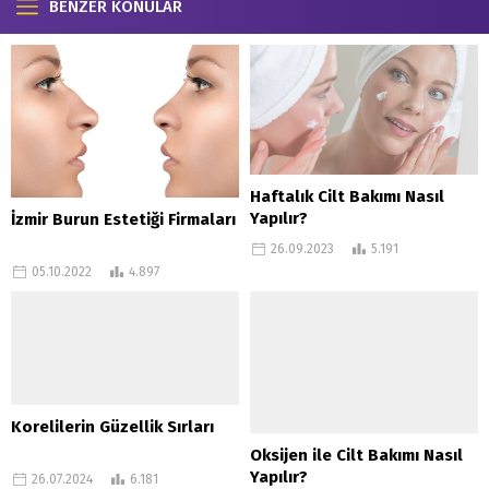
BENZER KONULAR
Haftalık Cilt Bakımı Nasıl
Yapılır?
İzmir Burun Estetiği Firmaları
26.09.2023
5.191
05.10.2022
4.897
Korelilerin Güzellik Sırları
Oksijen ile Cilt Bakımı Nasıl
Yapılır?
26.07.2024
6.181