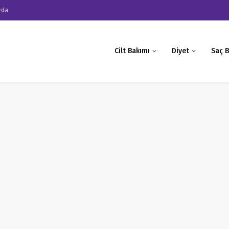
zda
Cilt Bakımı
Diyet
Saç B