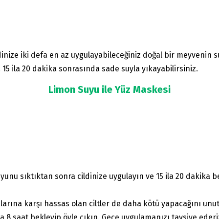
ldinize iki defa en az uygulayabileceğiniz doğal bir meyvenin s
15 ila 20 dakika sonrasında sade suyla yıkayabilirsiniz.
Limon Suyu ile Yüz Maskesi
suyunu sıktıktan sonra cildinize uygulayın ve 15 ila 20 dakika
şınlarına karşı hassas olan ciltler de daha kötü yapacağını u
 8 saat bekleyip öyle çıkın. Gece uygulamanızı tavsiye ederi