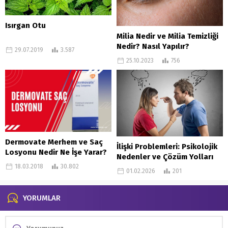
Isırgan Otu
Milia Nedir ve Milia Temizliği
Nedir? Nasıl Yapılır?
29.07.2019
3.587
25.10.2023
756
Dermovate Merhem ve Saç
İlişki Problemleri: Psikolojik
Losyonu Nedir Ne İşe Yarar?
Nedenler ve Çözüm Yolları
18.03.2018
30.802
01.02.2026
201
YORUMLAR