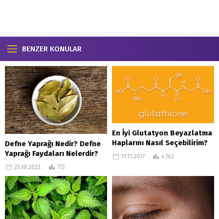
BENZER KONULAR
En İyi Glutatyon Beyazlatma
Haplarını Nasıl Seçebilirim?
Defne Yaprağı Nedir? Defne
Yaprağı Faydaları Nelerdir?
11.11.2017
4.162
25.10.2023
772