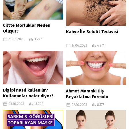
Ciltte Morluklar Neden
Oluşur?
Kahve İle Selülit Tedavisi
21.06.2023
3.797
17.06.2023
4.941
Diş ipi nasıl kullanılır?
Ahmet Maranki Diş
Kullananlar neler diyor?
Beyazlatma Formülü
03.10.2023
15.798
02.10.2023
8.177