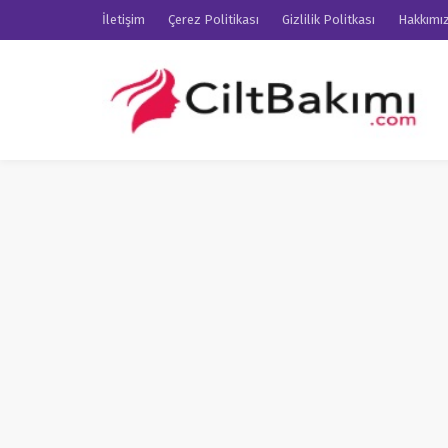
İletişim
Çerez Politikası
Gizlilik Politkası
Hakkımı