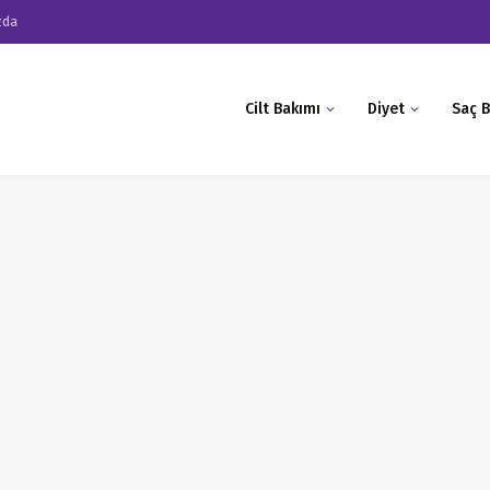
zda
Cilt Bakımı
Diyet
Saç B