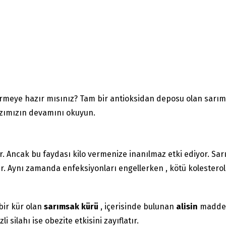
ermeye hazır mısınız? Tam bir antioksidan deposu olan sarıms
azımızın devamını okuyun.
r. Ancak bu faydası kilo vermenize inanılmaz etki ediyor. Sa
rdır. Aynı zamanda enfeksiyonları engellerken , kötü kolestero
bir kür olan
sarımsak kürü
, içerisinde bulunan
alisin
maddes
i silahı ise obezite etkisini zayıflatır.